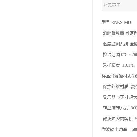
控温范围
型号 RNKS-MD
消解罐数量 可定制（1
温度监测系统 全
控温范围 0℃～26
采样精度 ±0.1℃
样品消解罐材质/规格
保护外罐材质 复
显示器 7英寸超
转盘旋转方式 36
微波炉腔内容积 5
微波输出功率 1