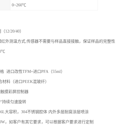
0~260℃
2/20/40）
罐红外测温方式,传感器不需要与样品直接接触，保证样品的完整性
0℃
 进口改性TFM+进口PFA（55ml）
合材料（进口PEEK混玻纤）
大触摸彩屏控制器
0°持续匀速旋转
6L大容积，304不锈钢腔体 内外多层耐腐涂层喷涂
600W，如客户有其它要求，可以根据客户要求进行定制