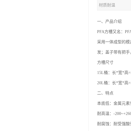
材质耐温
一、产品介绍
PFA方槽又名：P
采用一体成型的模
发；盖子带有把手
方槽尺寸
15L桶：长*宽*高=3
20L桶：长*宽*高=3
二、特点
本底低：金属元素空
耐高温：-200~+2
耐腐蚀：耐受强酸