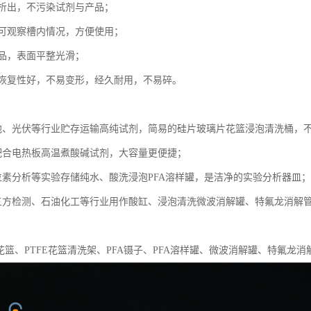
析出，不污染试剂与产品；
可观察槽内情况，方便使用；
品，表面平整光滑；
恢复性好，不易变形，经久耐用，不易碎。
池、光伏等行业贮存运输高纯试剂，简易的硅片玻璃片花篮浸泡清洗桶，
配合电热板高温煮酸碱试剂，大容量更便捷；
位素分析等实验存储纯水、酸洗浸泡PFA溶样罐，是洁净的实验分析器皿；
三方检测、石油化工等行业用作酸缸、浸泡清洗微波消解罐、特氟龙消解
花篮、PTFE花篮清洗架、PFA镊子、PFA溶样罐、微波消解罐、特氟龙消