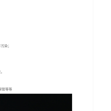
不污染；
管。
解管等等