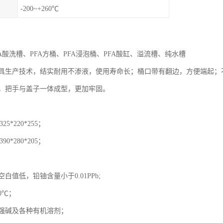
-200~+260℃
FA酸洗槽、PFA方桶、PFA浸泡桶、PFA酸缸、溢流槽、纯水槽
具生产技术，结实耐用不渗液，使用寿命长；桶口带有翻边，方便端起；不
，把手与盖子一体成型，更加牢固。
25*220*255；
90*280*205；
白值低，铅铀含量小于0.01PPb;
60℃；
强碱及各种有机溶剂；