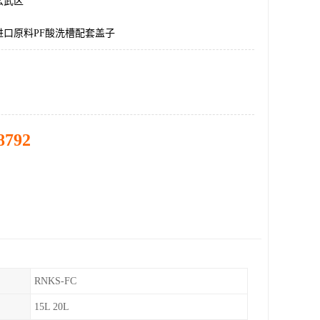
玄武区
进口原料PF酸洗槽配套盖子
8792
RNKS-FC
15L 20L