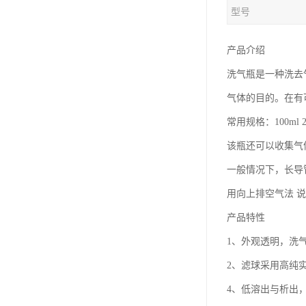
型号
产品介绍
洗气瓶是一种洗去
气体的目的。在有
常用规格：100ml 25
该瓶还可以收集气
一般情况下，长导
用向上排空气法 
产品特性
1、外观透明，洗
2、滤球采用高纯
4、低溶出与析出，