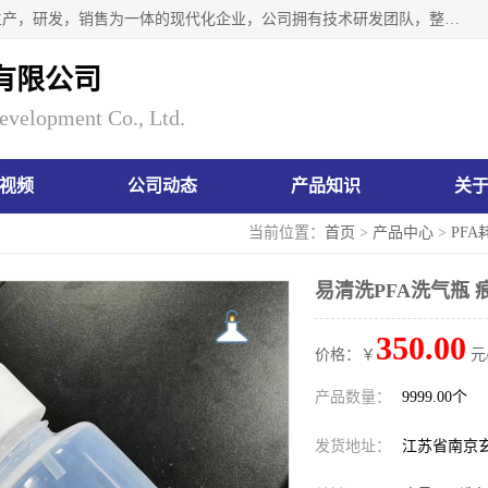
南京瑞尼克科技开发有限公司位于六朝古都南京，是一家集生产，研发，销售为一体的现代化企业，公司拥有技术研发团队，整洁明亮的厂房及的技术仪器设备，技术力量雄厚。公司长久以来一直坚持以生产研发国内完mei的痕量分析器皿为目标，客户满意的实验需求是我们永远的追求。长久以来与客户建立了良好的合作关系，在同行业中建立了自己的信誉与品牌。公司将一如既往的奋进不息，为客户带来为舒心的服务！
有限公司
evelopment Co., Ltd.
视频
公司动态
产品知识
关
当前位置：
首页
>
产品中心
>
PFA
易清洗PFA洗气瓶 
350.00
价格：￥
元
产品数量：
9999.00个
发货地址：
江苏省南京