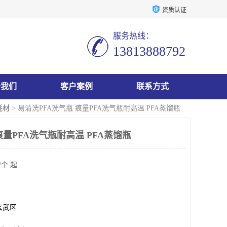
资质认证
服务热线：
13813888792
于我们
客户案例
联系方式
耗材
> 易清洗PFA洗气瓶 痕量PFA洗气瓶耐高温 PFA蒸馏瓶
痕量PFA洗气瓶耐高温 PFA蒸馏瓶
/个 起
玄武区