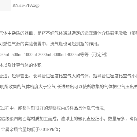
RNKS-PFAxqp
气体中杂质的器皿，是将不纯气体通过选定的适宜液体介质鼓泡吸收（溶
可燃性气源的实验装置中，洗气瓶也可起到瓶的作用。
0ml 500ml 1000ml 2000ml 3000ml 4000ml等等（可定制）
体以及计算气体的体积。
管进，短导管出。长导管进密度比空气大的气体，短导管进密度比空气小
说明所收集的气体密度大于空气 长进短出可以使所收集的气体把空气压出
气过程中，能够时刻很好的观察瓶内的样品具体洗气情况；
实验级聚四氟乙烯材质加工而成，滤球上的微孔直径细小，数量居多，确
金属杂质含量均低于0.01PPb值；