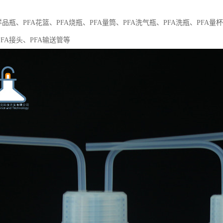
样品瓶、PFA花篮、PFA烧瓶、PFA量筒、PFA洗气瓶、PFA洗瓶、PFA量杯
PFA接头、PFA输送管等