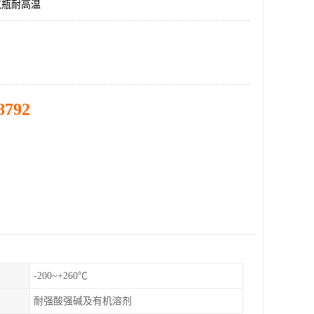
气瓶耐高温
8792
-200~+260℃
耐强酸强碱及有机溶剂