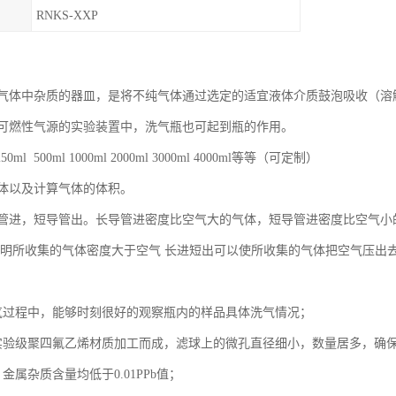
RNKS-XXP
气体中杂质的器皿，是将不纯气体通过选定的适宜液体介质鼓泡吸收（溶
可燃性气源的实验装置中，洗气瓶也可起到瓶的作用。
0ml 500ml 1000ml 2000ml 3000ml 4000ml等等（可定制）
体以及计算气体的体积。
管进，短导管出。长导管进密度比空气大的气体，短导管进密度比空气小
说明所收集的气体密度大于空气 长进短出可以使所收集的气体把空气压出
气过程中，能够时刻很好的观察瓶内的样品具体洗气情况；
实验级聚四氟乙烯材质加工而成，滤球上的微孔直径细小，数量居多，确
金属杂质含量均低于0.01PPb值；