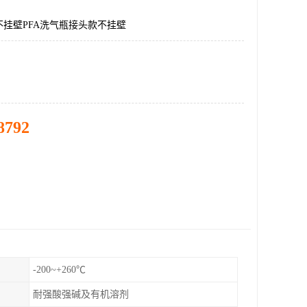
挂壁PFA洗气瓶接头款不挂壁
8792
-200~+260℃
耐强酸强碱及有机溶剂