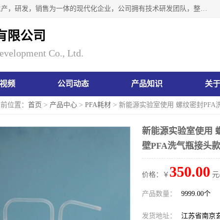
南京瑞尼克科技开发有限公司位于六朝古都南京，是一家集生产，研发，销售为一体的现代化企业，公司拥有技术研发团队，整洁明亮的厂房及的技术仪器设备，技术力量雄厚。公司长久以来一直坚持以生产研发国内完mei的痕量分析器皿为目标，客户满意的实验需求是我们永远的追求。长久以来与客户建立了良好的合作关系，在同行业中建立了自己的信誉与品牌。公司将一如既往的奋进不息，为客户带来为舒心的服务！
有限公司
evelopment Co., Ltd.
视频
公司动态
产品知识
关
当前位置：
首页
>
产品中心
>
PFA耗材
> 新能源实验室使用 螺纹密封PF
新能源实验室使用 
壁PFA洗气瓶接头
350.00
价格：￥
元
产品数量：
9999.00个
发货地址：
江苏省南京