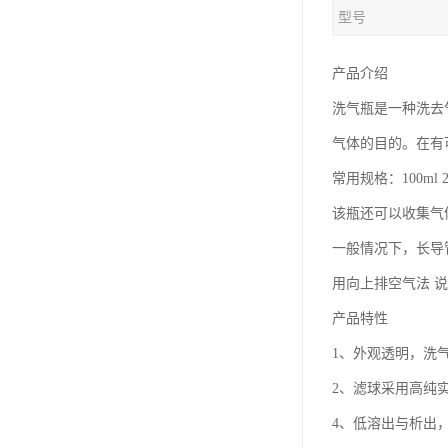
型号
产品介绍
洗气瓶是一种洗去
气体的目的。在有
常用规格：100ml 25
该瓶还可以收集气
一般情况下，长导
用向上排空气法 
产品特性
1、外观透明，洗
2、滤球采用高纯
4、低溶出与析出，