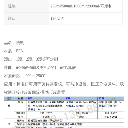
规格
250ml/500ml/1000ml/2000ml/可定制
颈口
19#/24#
品名：烧瓶
材质：PFA
颈口：1颈、2颈、3颈等可定制
性能：耐强酸强碱及有机溶剂，耐氢氟酸
材质耐温：-200~+250℃
应用：标准口可用于旋转蒸发仪。可与冷凝管、恒压分液漏斗、吸
收瓶连接作冷凝回流/蒸馏反应装置