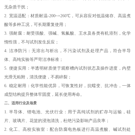
无杂质干扰；
2. 宽温适配：材质耐温-200~+260℃，可从容应对低温储存、高温煮
酸等多种工况，可长期重复使用；
3. 强耐腐：耐受强酸、强碱、氢氟酸、王水及各类有机溶剂，化学
惰性强，不与试剂发生反应；
4. 洁净防污：无溶出与析出，不污染试剂及处理产品，符合半导
体、高纯实验等严苛洁净标准；
5. 便捷实用：半透明材质便于观察槽内试剂状态及操作进度，内壁
光滑无粘附，清洗便捷，不易碎裂；
6. 稳定耐用：化学性能优异，可恢复性好，抗蠕变、抗冲击，一体
成型结构提升整体牢固度，延长使用寿命。
二、适用行业及场景
1. 半导体、锂电池、光伏行业：用于高纯试剂的贮存与运输，硅
片、玻璃片、花篮的浸泡清洗，杜绝污染影响产品良率；
2. 化工、高校实验室：配合防腐电热板进行高温煮酸、碱试剂处