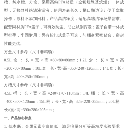
槽、纯水槽、方盒。采用高纯PFA材质（全氟烷氧基烷烃）一体成
型，无接缝杜绝渗液漏液，使用寿命长久；桶口翻边设计便于拿取
操作，原料不添加回料，产品高洁净度，适配高端洁净场景需求。
配套同材质PFA盖子，可有效防尘、防止试剂挥发；盖子自带一体成
型把手，牢固耐用；另有按扣式盖子可选，与桶身紧密贴合，密封
性能更优。
方盒尺寸参考（尺寸非精确）：
0.5L盒：长×宽×高=80×80×80mm；1.2L盒：长×宽×高
=200×80×80mm；10L盒：长×宽×高=350×240×120mm；14L盒：长×
宽×高=400×250×150mm；
方槽尺寸参考（尺寸非精确）：
4.5L桶：长×宽×高=240×170×110mm；14L桶：长×宽×高
=400×300×120mm；15L桶：长×宽×高=325×220×255mm；20L桶：
长×宽×高=390×280×205mm；
一、产品核心特点
1. 低本底：金属元素空白值低，满足痕量分析等高精度实验要求，