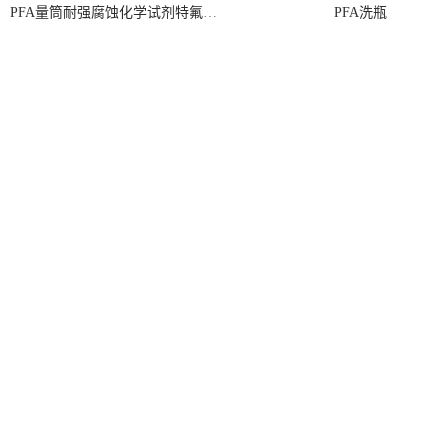
PFA量筒耐强腐蚀化学试剂特氟龙塑料量筒可送检带证书
PFA洗瓶
半导体湿电子化学品使用PFA取样瓶电子级pfa样品瓶特氟龙试剂瓶
酸纯化器