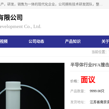
南京瑞尼克科技开发有限公司位于六朝古都南京，是一家集生产，研发，销售为一体的现代化企业，公司拥有技术研发团队，整洁明亮的厂房及的技术仪器设备，技术力量雄厚。公司长久以来一直坚持以生产研发国内完mei的痕量分析器皿为目标，客户满意的实验需求是我们永远的追求。长久以来与客户建立了良好的合作关系，在同行业中建立了自己的信誉与品牌。公司将一如既往的奋进不息，为客户带来为舒心的服务！
有限公司
evelopment Co., Ltd.
视频
公司动态
产品知识
关
当前位置：
半导体行业PFA撞击瓶
面议
价格：
产品数量：
9999.00只
发货地址：
江苏省南京