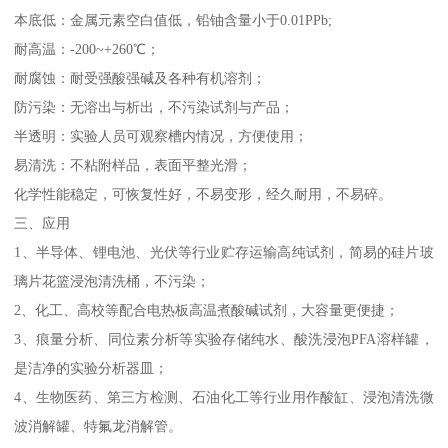
本底低：金属元素空白值低，铅铀含量小于0.01PPb;
耐高温：-200~+260℃；
耐腐蚀：耐受强酸强碱及各种有机溶剂；
防污染：无溶出与析出，不污染试剂与产品；
半透明：实验人员可观察槽内情况，方便使用；
易清洗：不粘附样品，表面平整光滑；
化学性能稳定，可恢复性好，不易变形，经久耐用，不易碎。
三、应用
1、半导体、锂电池、光伏等行业贮存运输高纯试剂，简易的硅片玻
璃片花篮浸泡清洗桶，不污染；
2、化工、高校等配合电热板高温煮酸碱试剂，大容量更便捷；
3、痕量分析、同位素分析等实验存储纯水、酸洗浸泡PFA溶样罐，
是洁净的实验分析器皿；
4、生物医药、第三方检测、石油化工等行业用作酸缸、浸泡清洗微
波消解罐、特氟龙消解管。