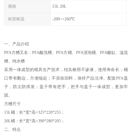
规格
15L 20L
材质耐温
-200~+260℃
一、产品介绍
PFA方槽又名：PFA酸洗槽、PFA方桶、PFA浸泡桶、PFA酸缸、溢流
槽、纯水槽
采用一体成型的模具生产技术，结实耐用不渗液，使用寿命长；桶
口带有翻边，方便端起；不添加回料，保持产品洁净。配套PFA盖
子，防尘防挥发；盖子带有把手，把手与盖子一体成型，更加牢
固。
方槽尺寸
15L桶：长*宽*高=325*220*255；
20L桶：长*宽*高=390*280*205；
二、特点