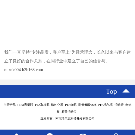
我们一直坚持“专注品质，客户至上”为经营理念，长久以来与客户建
立了良好的合作关系，在同行业中建立了自己的信誉与。
m.rnk004.b2b168.com
Top
主营产品：PFA容量瓶 PFA取样瓶 酸纯化器 PFA烧瓶 耐氢氟酸烧杯 PFA洗气瓶 消解管 电热
板 石墨消解仪
版权所有：南京瑞尼克科技开发有限公司