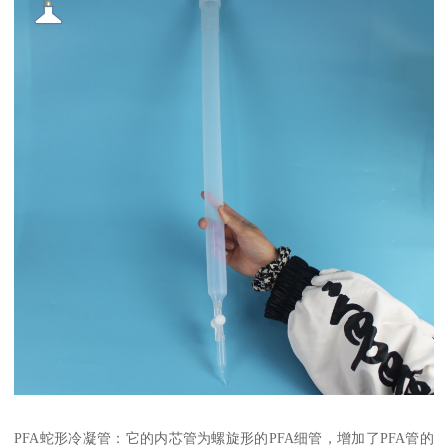
PFA蛇形冷凝管：它的内芯管为螺旋形的PFA细管，增加了PFA管的