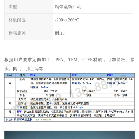
类型
精馏蒸馏回流
材质耐温
-200~+260℃
耐强腐蚀
耐HF
根据用户要求定向加工，PFA、TFM、PTFE材质，可加筛板、接
头。阀门、法兰等等