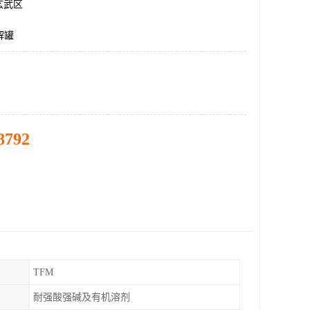
玄武区
解罐
8792
TFM
耐强酸强碱及有机溶剂