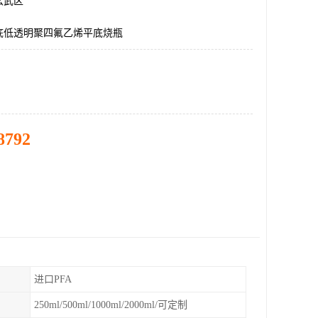
玄武区
底低透明聚四氟乙烯平底烧瓶
8792
进口PFA
250ml/500ml/1000ml/2000ml/可定制