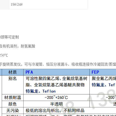
19#/24#
3颈等可定制
及有机溶剂，耐氢氟酸
250℃
于旋转蒸发仪。可与冷凝管、恒压分液漏斗、吸收瓶连接作冷凝回流/蒸