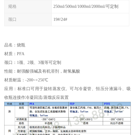
规格
250ml/500ml/1000ml/2000ml/可定制
颈口
19#/24#
品名：烧瓶
材质：PFA
颈口：1颈、2颈、3颈等可定制
性能：耐强酸强碱及有机溶剂，耐氢氟酸
材质耐温：-200~+250℃
应用：标准口可用于旋转蒸发仪。可与冷凝管、恒压分液漏斗、吸
收瓶连接作冷凝回流/蒸馏反应装置