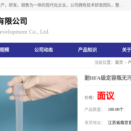
南京瑞尼克科技开发有限公司位于六朝古都南京，是一家集生产，研发，销售为一体的现代化企业，公司拥有技术研发团队，整洁明亮的厂房及的技术仪器设备，技术力量雄厚。公司长久以来一直坚持以生产研发国内完mei的痕量分析器皿为目标，客户满意的实验需求是我们永远的追求。长久以来与客户建立了良好的合作关系，在同行业中建立了自己的信誉与品牌。公司将一如既往的奋进不息，为客户带来为舒心的服务！
有限公司
evelopment Co., Ltd.
视频
公司动态
产品知识
关
当前位置：
首页
>
耐HFA级定容瓶无
面议
价格：
产品数量：
100.00个
发货地址：
江苏省南京