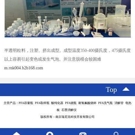
半透明粒料，注塑、挤出成型。成型温度350-400摄氏度，475摄氏度
以上容易引起变色或发生气泡。并注意脱模会较困难
m.rnk004.b2b168.com
Top
主营产品：PFA容量瓶 PFA取样瓶 酸纯化器 PFA烧瓶 耐氢氟酸烧杯 PFA洗气瓶 消解管 电热
板 石墨消解仪
版权所有：南京瑞尼克科技开发有限公司