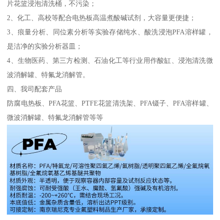
片花篮浸泡清洗桶，不污染；
2、化工、高校等配合电热板高温煮酸碱试剂，大容量更便捷；
3、痕量分析、同位素分析等实验存储纯水、酸洗浸泡PFA溶样罐，
是洁净的实验分析器皿；
4、生物医药、第三方检测、石油化工等行业用作酸缸、浸泡清洗微
波消解罐、特氟龙消解管。
四、我司配套产品
防腐电热板、PFA花篮、PTFE花篮清洗架、PFA镊子、PFA溶样罐、
微波消解罐、特氟龙消解管等等