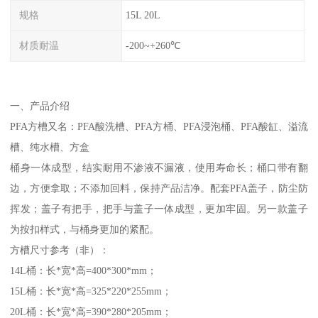
规格
15L 20L
材质耐温
-200~+260℃
一、产品介绍
PFA方槽又名：PFA酸洗槽、PFA方桶、PFA浸泡桶、PFA酸缸、溢流
槽、纯水槽、方盒
桶身一体成型，结实耐用不渗液不漏液，使用寿命长；桶口带有翻
边，方便拿取；不添加回料，保持产品洁净。配套PFA盖子，防尘防
挥发；盖子有把手，把手与盖子一体成型，更加牢固。另一款盖子
为按扣样式，与桶身更加的紧配。
方槽尺寸参考（非）：
14L桶：长*宽*高=400*300*mm；
15L桶：长*宽*高=325*220*255mm；
20L桶：长*宽*高=390*280*205mm；