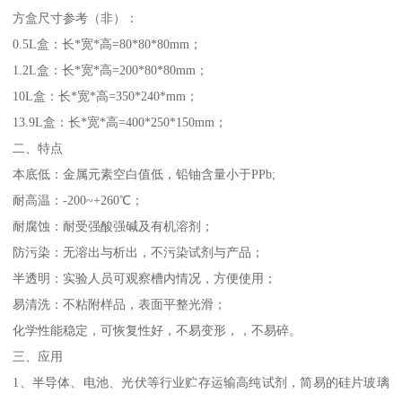
方盒尺寸参考（非）：
0.5L盒：长*宽*高=80*80*80mm；
1.2L盒：长*宽*高=200*80*80mm；
10L盒：长*宽*高=350*240*mm；
13.9L盒：长*宽*高=400*250*150mm；
二、特点
本底低：金属元素空白值低，铅铀含量小于PPb;
耐高温：-200~+260℃；
耐腐蚀：耐受强酸强碱及有机溶剂；
防污染：无溶出与析出，不污染试剂与产品；
半透明：实验人员可观察槽内情况，方便使用；
易清洗：不粘附样品，表面平整光滑；
化学性能稳定，可恢复性好，不易变形，，不易碎。
三、应用
1、半导体、电池、光伏等行业贮存运输高纯试剂，简易的硅片玻璃