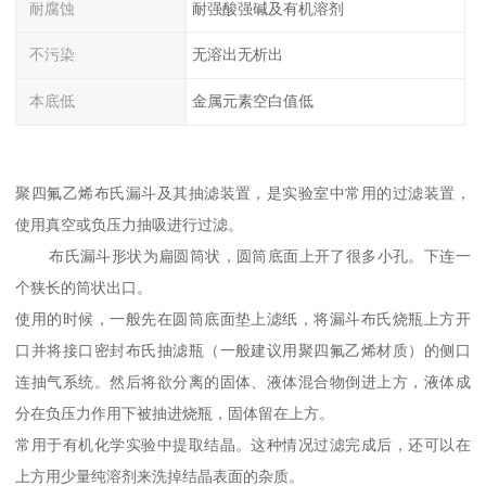
耐腐蚀
耐强酸强碱及有机溶剂
不污染
无溶出无析出
本底低
金属元素空白值低
聚四氟乙烯布氏漏斗及其抽滤装置，是实验室中常用的过滤装置，
使用真空或负压力抽吸进行过滤。
布氏漏斗形状为扁圆筒状，圆筒底面上开了很多小孔。下连一
个狭长的筒状出口。
使用的时候，一般先在圆筒底面垫上滤纸，将漏斗布氏烧瓶上方开
口并将接口密封布氏抽滤瓶（一般建议用聚四氟乙烯材质）的侧口
连抽气系统。然后将欲分离的固体、液体混合物倒进上方，液体成
分在负压力作用下被抽进烧瓶，固体留在上方。
常用于有机化学实验中提取结晶。这种情况过滤完成后，还可以在
上方用少量纯溶剂来洗掉结晶表面的杂质。