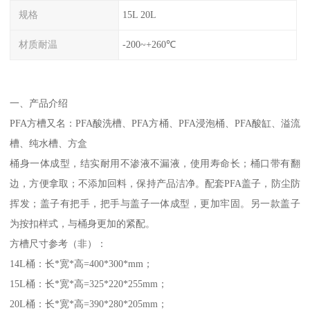
规格
15L 20L
材质耐温
-200~+260℃
一、产品介绍
PFA方槽又名：PFA酸洗槽、PFA方桶、PFA浸泡桶、PFA酸缸、溢流
槽、纯水槽、方盒
桶身一体成型，结实耐用不渗液不漏液，使用寿命长；桶口带有翻
边，方便拿取；不添加回料，保持产品洁净。配套PFA盖子，防尘防
挥发；盖子有把手，把手与盖子一体成型，更加牢固。另一款盖子
为按扣样式，与桶身更加的紧配。
方槽尺寸参考（非）：
14L桶：长*宽*高=400*300*mm；
15L桶：长*宽*高=325*220*255mm；
20L桶：长*宽*高=390*280*205mm；