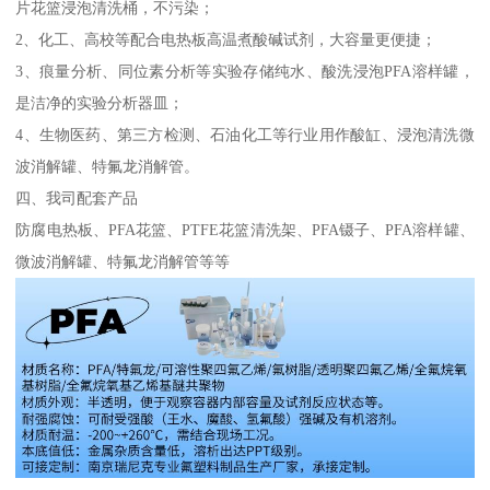
片花篮浸泡清洗桶，不污染；
2、化工、高校等配合电热板高温煮酸碱试剂，大容量更便捷；
3、痕量分析、同位素分析等实验存储纯水、酸洗浸泡PFA溶样罐，
是洁净的实验分析器皿；
4、生物医药、第三方检测、石油化工等行业用作酸缸、浸泡清洗微
波消解罐、特氟龙消解管。
四、我司配套产品
防腐电热板、PFA花篮、PTFE花篮清洗架、PFA镊子、PFA溶样罐、
微波消解罐、特氟龙消解管等等