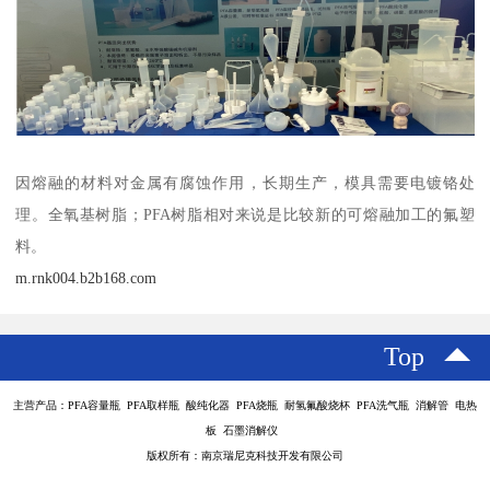
因熔融的材料对金属有腐蚀作用，长期生产，模具需要电镀铬处
理。全氧基树脂；PFA树脂相对来说是比较新的可熔融加工的氟塑
料。
m.rnk004.b2b168.com
Top
主营产品：PFA容量瓶 PFA取样瓶 酸纯化器 PFA烧瓶 耐氢氟酸烧杯 PFA洗气瓶 消解管 电热
板 石墨消解仪
版权所有：南京瑞尼克科技开发有限公司