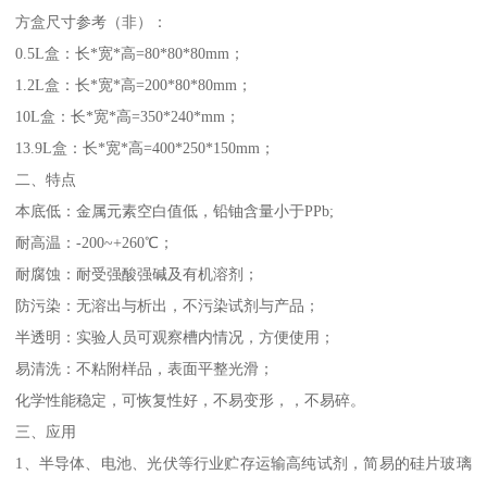
方盒尺寸参考（非）：
0.5L盒：长*宽*高=80*80*80mm；
1.2L盒：长*宽*高=200*80*80mm；
10L盒：长*宽*高=350*240*mm；
13.9L盒：长*宽*高=400*250*150mm；
二、特点
本底低：金属元素空白值低，铅铀含量小于PPb;
耐高温：-200~+260℃；
耐腐蚀：耐受强酸强碱及有机溶剂；
防污染：无溶出与析出，不污染试剂与产品；
半透明：实验人员可观察槽内情况，方便使用；
易清洗：不粘附样品，表面平整光滑；
化学性能稳定，可恢复性好，不易变形，，不易碎。
三、应用
1、半导体、电池、光伏等行业贮存运输高纯试剂，简易的硅片玻璃