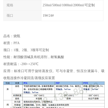
规格
250ml/500ml/1000ml/2000ml/可定制
颈口
19#/24#
品名：烧瓶
材质：PFA
颈口：1颈、2颈、3颈等可定制
性能：耐强酸强碱及有机溶剂，耐氢氟酸
材质耐温：-200~+250℃
应用：标准口可用于旋转蒸发仪。可与冷凝管、恒压分液漏斗、吸
收瓶连接作冷凝回流/蒸馏反应装置