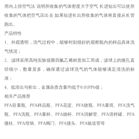
用向上排空气法 说明所收集的气体密度大于空气 长进短出可以使所
收集的气体把空气压出去 如果短进长出所收集的气体将直接从长管
跑出。
产品特性
1、外观透明，洗气过程中，能够时刻很好的观察瓶内的样品具体洗
气情况；
2、滤球采用高纯实验级聚四氟乙烯材质加工而成，滤球上的微孔直
径细小，数量居多，确保通过滤球洗气的气体能够满足清洗的标
准；
4、低溶出与析出，金属杂质含量均低于0.01PPb值；
相关产品推荐
PFA容量瓶、PFA样品瓶、PFA花篮、PFA烧瓶、PFA量筒、PFA洗气
瓶、PFA洗瓶、PFA量杯、PFA烧杯、PFA消解管、PFA溶样罐、PFA
微柱、PFA坩埚、PFA阀门、PFA接头、PFA输送管等