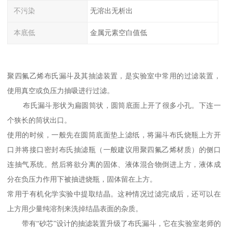
不污染
无溶出无析出
本底低
金属元素空白值低
聚四氟乙烯布氏漏斗及其抽滤装置，是实验室中常用的过滤装置，
使用真空或负压力抽吸进行过滤。
布氏漏斗形状为扁圆筒状，圆筒底面上开了很多小孔。下连一
个狭长的筒状出口。
使用的时候，一般先在圆筒底面垫上滤纸，将漏斗布氏烧瓶上方开
口并将接口密封布氏抽滤瓶（一般建议用聚四氟乙烯材质）的侧口
连抽气系统。然后将欲分离的固体、液体混合物倒进上方，液体成
分在负压力作用下被抽进烧瓶，固体留在上方。
常用于有机化学实验中提取结晶。这种情况过滤完成后，还可以在
上方用少量纯溶剂来洗掉结晶表面的杂质。
带有“砂芯”设计的抽滤装置升级了布氏漏斗，它在实验室老师的