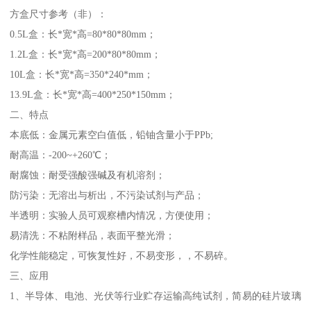
方盒尺寸参考（非）：
0.5L盒：长*宽*高=80*80*80mm；
1.2L盒：长*宽*高=200*80*80mm；
10L盒：长*宽*高=350*240*mm；
13.9L盒：长*宽*高=400*250*150mm；
二、特点
本底低：金属元素空白值低，铅铀含量小于PPb;
耐高温：-200~+260℃；
耐腐蚀：耐受强酸强碱及有机溶剂；
防污染：无溶出与析出，不污染试剂与产品；
半透明：实验人员可观察槽内情况，方便使用；
易清洗：不粘附样品，表面平整光滑；
化学性能稳定，可恢复性好，不易变形，，不易碎。
三、应用
1、半导体、电池、光伏等行业贮存运输高纯试剂，简易的硅片玻璃