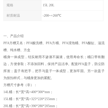
规格
15L 20L
材质耐温
-200~+260℃
一、产品介绍
PFA方槽又名：PFA酸洗槽、PFA方桶、PFA浸泡桶、PFA酸缸、溢流
槽、纯水槽、方盒
桶身一体成型，结实耐用不渗液不漏液，使用寿命长；桶口带有翻
边，方便拿取；不添加回料，保持产品洁净。配套PFA盖子，防尘防
挥发；盖子有把手，把手与盖子一体成型，更加牢固。另一款盖子
为按扣样式，与桶身更加的紧配。
方槽尺寸参考（非）：
14L桶：长*宽*高=400*300*mm；
15L桶：长*宽*高=325*220*255mm；
20L桶：长*宽*高=390*280*205mm；