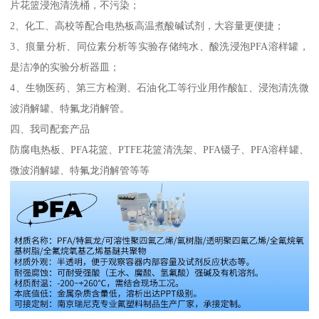
片花篮浸泡清洗桶，不污染；
2、化工、高校等配合电热板高温煮酸碱试剂，大容量更便捷；
3、痕量分析、同位素分析等实验存储纯水、酸洗浸泡PFA溶样罐，
是洁净的实验分析器皿；
4、生物医药、第三方检测、石油化工等行业用作酸缸、浸泡清洗微
波消解罐、特氟龙消解管。
四、我司配套产品
防腐电热板、PFA花篮、PTFE花篮清洗架、PFA镊子、PFA溶样罐、
微波消解罐、特氟龙消解管等等