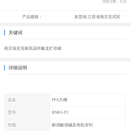
浏览次数：
61
次
产品规格：
发货地:
江苏省南京玄武区
关键词
南京瑞尼克耐高温特氟龙贮存罐
详细说明
品名
PFA方槽
型号
RNKS-FC
性能
耐强酸强碱及有机溶剂