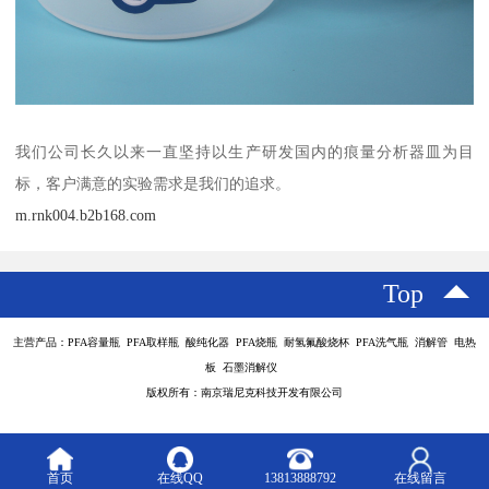
我们公司长久以来一直坚持以生产研发国内的痕量分析器皿为目
标，客户满意的实验需求是我们的追求。
m.rnk004.b2b168.com
Top
主营产品：PFA容量瓶 PFA取样瓶 酸纯化器 PFA烧瓶 耐氢氟酸烧杯 PFA洗气瓶 消解管 电热
板 石墨消解仪
版权所有：南京瑞尼克科技开发有限公司
首页
在线QQ
13813888792
在线留言