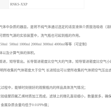
RNKS-XXP
气体中杂质的器皿，是将不纯气体通过选定的适宜液体介质鼓泡吸收（溶
可燃性气源的实验装置中，洗气瓶也可起到瓶的作用。
0ml 500ml 1000ml 2000ml 3000ml 4000ml等等（可定制）
体以及计算气体的体积。
管进，短导管出。长导管进密度比空气大的气体，短导管进密度比空气小
说明所收集的气体密度大于空气 长进短出可以使所收集的气体把空气压出
气过程中，能够时刻很好的观察瓶内的样品具体洗气情况；
实验级聚四氟乙烯材质加工而成，滤球上的微孔直径细小，数量居多，确
金属杂质含量均低于0.01PPb值；