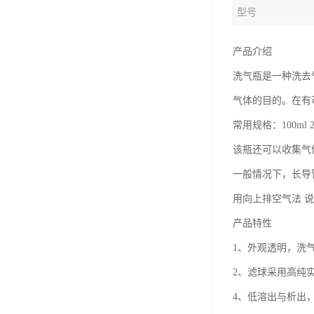
型号
产品介绍
洗气瓶是一种洗去
气体的目的。在有
常用规格：100ml 25
该瓶还可以收集气
一般情况下，长导
用向上排空气法 
产品特性
1、外观透明，洗
2、滤球采用高纯
4、低溶出与析出，