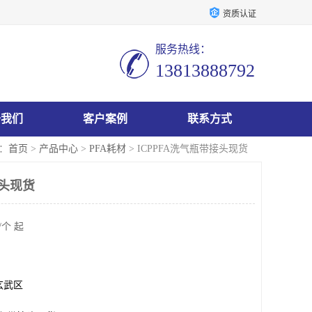
资质认证
服务热线：
13813888792
于我们
客户案例
联系方式
：
首页
>
产品中心
>
PFA耗材
> ICPPFA洗气瓶带接头现货
接头现货
/个 起
玄武区