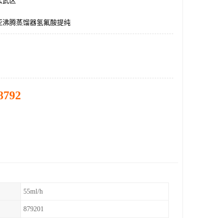
玄武区
亚沸腾蒸馏器氢氟酸提纯
8792
55ml/h
879201