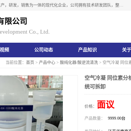
南京瑞尼克科技开发有限公司位于六朝古都南京，是一家集生产，研发，销售为一体的现代化企业，公司拥有技术研发团队，整洁明亮的厂房及的技术仪器设备，技术力量雄厚。公司长久以来一直坚持以生产研发国内完mei的痕量分析器皿为目标，客户满意的实验需求是我们永远的追求。长久以来与客户建立了良好的合作关系，在同行业中建立了自己的信誉与品牌。公司将一如既往的奋进不息，为客户带来为舒心的服务！
有限公司
evelopment Co., Ltd.
视频
公司动态
产品知识
关
当前位置：
首页
>
产品中心
>
酸纯化器/酸逆流清洗
> 空气冷凝 同
空气冷凝 同位素分
统可拆卸
面议
价格：
产品数量：
9999.00台