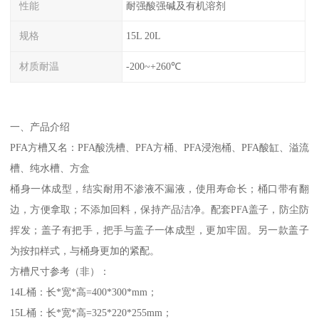
性能
耐强酸强碱及有机溶剂
规格
15L 20L
材质耐温
-200~+260℃
一、产品介绍
PFA方槽又名：PFA酸洗槽、PFA方桶、PFA浸泡桶、PFA酸缸、溢流
槽、纯水槽、方盒
桶身一体成型，结实耐用不渗液不漏液，使用寿命长；桶口带有翻
边，方便拿取；不添加回料，保持产品洁净。配套PFA盖子，防尘防
挥发；盖子有把手，把手与盖子一体成型，更加牢固。另一款盖子
为按扣样式，与桶身更加的紧配。
方槽尺寸参考（非）：
14L桶：长*宽*高=400*300*mm；
15L桶：长*宽*高=325*220*255mm；