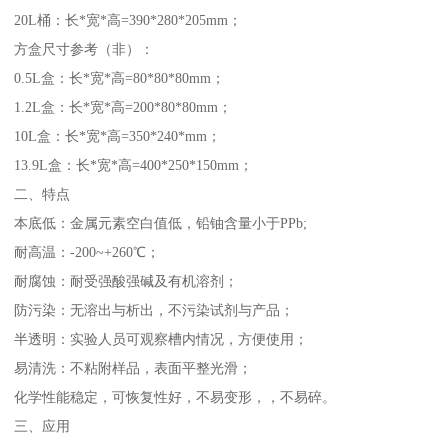
20L桶：长*宽*高=390*280*205mm；
方盒尺寸参考（非）：
0.5L盒：长*宽*高=80*80*80mm；
1.2L盒：长*宽*高=200*80*80mm；
10L盒：长*宽*高=350*240*mm；
13.9L盒：长*宽*高=400*250*150mm；
二、特点
本底低：金属元素空白值低，铅铀含量小于PPb;
耐高温：-200~+260℃；
耐腐蚀：耐受强酸强碱及有机溶剂；
防污染：无溶出与析出，不污染试剂与产品；
半透明：实验人员可观察槽内情况，方便使用；
易清洗：不粘附样品，表面平整光滑；
化学性能稳定，可恢复性好，不易变形，，不易碎。
三、应用