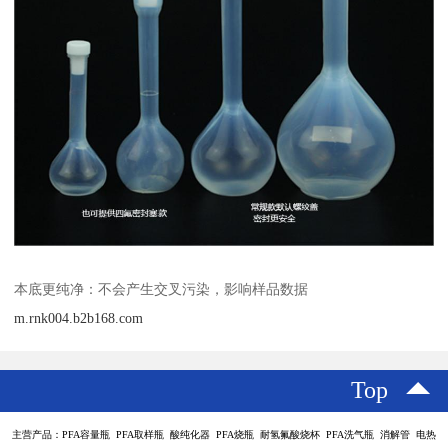
本底更纯净：不会产生交叉污染，影响样品数据
m.rnk004.b2b168.com
Top
主营产品：PFA容量瓶 PFA取样瓶 酸纯化器 PFA烧瓶 耐氢氟酸烧杯 PFA洗气瓶 消解管 电热