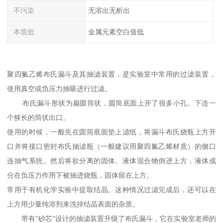
不污染
无溶出无析出
本底低
金属元素空白值低
聚四氟乙烯布氏漏斗及其抽滤装置，是实验室中常用的过滤装置，
使用真空或负压力抽吸进行过滤。
布氏漏斗形状为扁圆筒状，圆筒底面上开了很多小孔。下连一
个狭长的筒状出口。
使用的时候，一般先在圆筒底面垫上滤纸，将漏斗布氏烧瓶上方开
口并将接口密封布氏抽滤瓶（一般建议用聚四氟乙烯材质）的侧口
连抽气系统。然后将欲分离的固体、液体混合物倒进上方，液体成
分在负压力作用下被抽进烧瓶，固体留在上方。
常用于有机化学实验中提取结晶。这种情况过滤完成后，还可以在
上方用少量纯溶剂来洗掉结晶表面的杂质。
带有“砂芯”设计的抽滤装置升级了布氏漏斗，它在实验室老师的