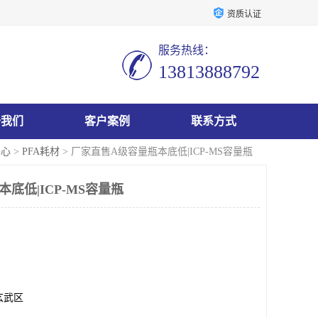
资质认证
服务热线：
13813888792
于我们
客户案例
联系方式
中心
>
PFA耗材
> 厂家直售A级容量瓶本底低|ICP-MS容量瓶
底低|ICP-MS容量瓶
玄武区