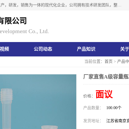
南京瑞尼克科技开发有限公司位于六朝古都南京，是一家集生产，研发，销售为一体的现代化企业，公司拥有技术研发团队，整洁明亮的厂房及的技术仪器设备，技术力量雄厚。公司长久以来一直坚持以生产研发国内完mei的痕量分析器皿为目标，客户满意的实验需求是我们永远的追求。长久以来与客户建立了良好的合作关系，在同行业中建立了自己的信誉与品牌。公司将一如既往的奋进不息，为客户带来为舒心的服务！
有限公司
evelopment Co., Ltd.
视频
公司动态
产品知识
关
当前位置：
首页
>
产品
厂家直售A级容量瓶本
面议
价格：
产品数量：
100.00个
发货地址：
江苏省南京