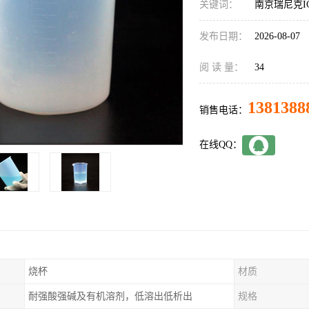
关键词：
南京瑞尼克I
发布日期：
2026-08-07
阅 读 量：
34
1381388
销售电话：
在线QQ：
烧杯
材质
耐强酸强碱及有机溶剂，低溶出低析出
规格