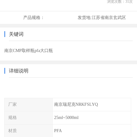
浏览次数：
31
次
产品规格：
发货地:
江苏省南京玄武区
关键词
南京CMP取样瓶pfa大口瓶
详细说明
厂家
南京瑞尼克NRKFSLYQ
规格
25ml~5000ml
材质
PFA