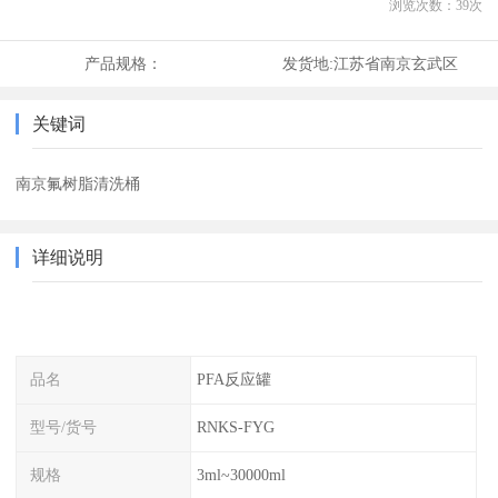
浏览次数：
39
次
产品规格：
发货地:
江苏省南京玄武区
关键词
南京氟树脂清洗桶
详细说明
品名
PFA反应罐
型号/货号
RNKS-FYG
规格
3ml~30000ml