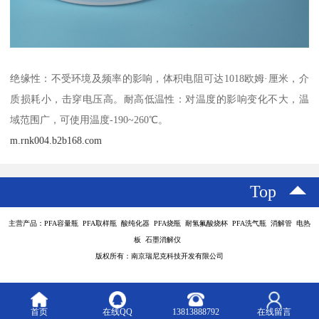
绝缘性：不受环境及频率的影响，体积电阻可达1018欧姆·厘米，介
质损耗小，击穿电压高。耐高低温性：对温度的影响变化不大，温
域范围广，可使用温度-190~260℃。
m.rnk004.b2b168.com
Top
主营产品：PFA容量瓶 PFA取样瓶 酸纯化器 PFA烧瓶 耐氢氟酸烧杯 PFA洗气瓶 消解管 电热
板 石墨消解仪
版权所有：南京瑞尼克科技开发有限公司
首页
在线QQ
13813888792
在线留言