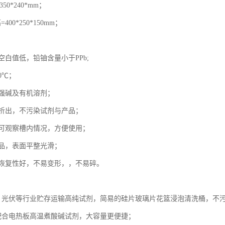
50*240*mm；
400*250*150mm；
白值低，铅铀含量小于PPb;
60℃；
强碱及有机溶剂；
析出，不污染试剂与产品；
可观察槽内情况，方便使用；
品，表面平整光滑；
恢复性好，不易变形，，不易碎。
、光伏等行业贮存运输高纯试剂，简易的硅片玻璃片花篮浸泡清洗桶，不
配合电热板高温煮酸碱试剂，大容量更便捷；