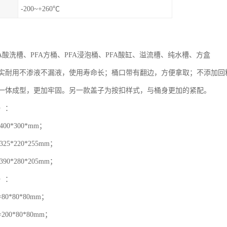
-200~+260℃
FA酸洗槽、PFA方桶、PFA浸泡桶、PFA酸缸、溢流槽、纯水槽、方盒
实耐用不渗液不漏液，使用寿命长；桶口带有翻边，方便拿取；不添加回料
一体成型，更加牢固。另一款盖子为按扣样式，与桶身更加的紧配。
）：
00*300*mm；
25*220*255mm；
90*280*205mm；
）：
80*80*80mm；
200*80*80mm；