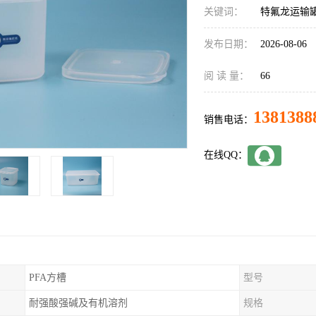
关键词：
特氟龙运输罐
发布日期：
2026-08-06
阅 读 量：
66
1381388
销售电话：
在线QQ：
PFA方槽
型号
耐强酸强碱及有机溶剂
规格