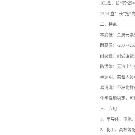
10L盒：长*宽*高=3
13.9L盒：长*宽*高=
二、特点
本底低：金属元素空
耐高温：-200~+2
耐腐蚀：耐受强酸
防污染：无溶出与
半透明：实验人员
易清洗：不粘附样
化学性能稳定，可
三、应用
1、半导体、电池
2、化工、高校等