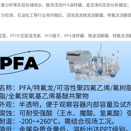
位素分析等实验存储纯水、酸洗浸泡PFA溶样罐，是洁净的实验分析器皿；
三方检测、石油化工等行业用作酸缸、浸泡清洗微波消解罐、特氟龙消解
花篮、PTFE花篮清洗架、PFA镊子、PFA溶样罐、微波消解罐、特氟龙消