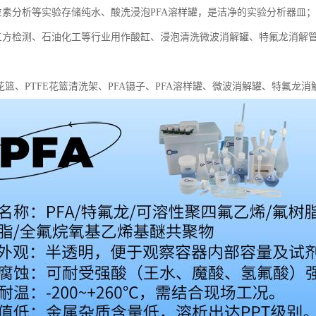
位素分析等实验存储纯水、酸洗浸泡PFA溶样罐，是洁净的实验分析器皿；
三方检测、石油化工等行业用作酸缸、浸泡清洗微波消解罐、特氟龙消解
花篮、PTFE花篮清洗架、PFA镊子、PFA溶样罐、微波消解罐、特氟龙消