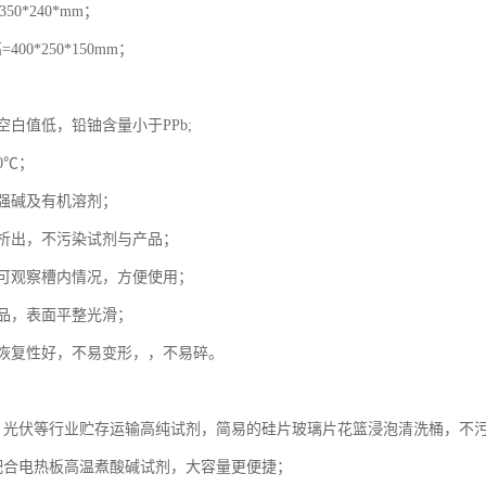
50*240*mm；
400*250*150mm；
白值低，铅铀含量小于PPb;
60℃；
强碱及有机溶剂；
析出，不污染试剂与产品；
可观察槽内情况，方便使用；
品，表面平整光滑；
恢复性好，不易变形，，不易碎。
、光伏等行业贮存运输高纯试剂，简易的硅片玻璃片花篮浸泡清洗桶，不
配合电热板高温煮酸碱试剂，大容量更便捷；