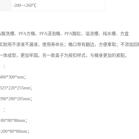
-200~+260℃
FA酸洗槽、PFA方桶、PFA浸泡桶、PFA酸缸、溢流槽、纯水槽、方盒
实耐用不渗液不漏液，使用寿命长；桶口带有翻边，方便拿取；不添加回料
一体成型，更加牢固。另一款盖子为按扣样式，与桶身更加的紧配。
）：
00*300*mm；
25*220*255mm；
90*280*205mm；
）：
80*80*80mm；
200*80*80mm；