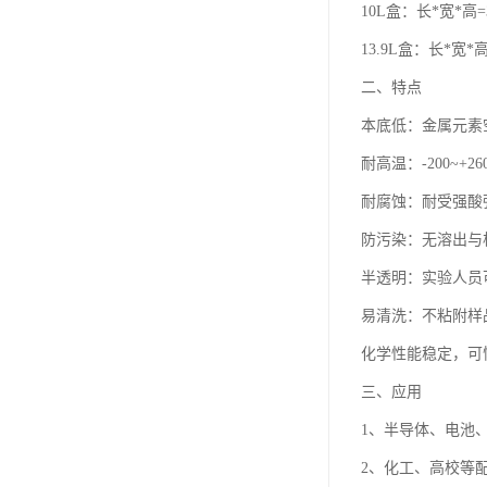
10L盒：长*宽*高=3
13.9L盒：长*宽*高=
二、特点
本底低：金属元素空
耐高温：-200~+2
耐腐蚀：耐受强酸
防污染：无溶出与
半透明：实验人员
易清洗：不粘附样
化学性能稳定，可
三、应用
1、半导体、电池
2、化工、高校等