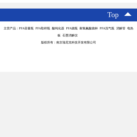
Top
主营产品：PFA容量瓶 PFA取样瓶 酸纯化器 PFA烧瓶 耐氢氟酸烧杯 PFA洗气瓶 消解管 电热
板 石墨消解仪
版权所有：南京瑞尼克科技开发有限公司