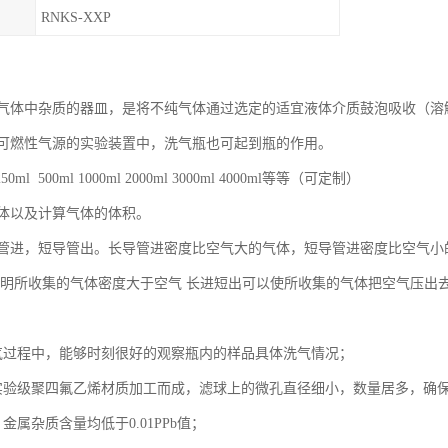
RNKS-XXP
气体中杂质的器皿，是将不纯气体通过选定的适宜液体介质鼓泡吸收（溶
可燃性气源的实验装置中，洗气瓶也可起到瓶的作用。
0ml 500ml 1000ml 2000ml 3000ml 4000ml等等（可定制）
体以及计算气体的体积。
管进，短导管出。长导管进密度比空气大的气体，短导管进密度比空气小
说明所收集的气体密度大于空气 长进短出可以使所收集的气体把空气压出
气过程中，能够时刻很好的观察瓶内的样品具体洗气情况；
实验级聚四氟乙烯材质加工而成，滤球上的微孔直径细小，数量居多，确
金属杂质含量均低于0.01PPb值；