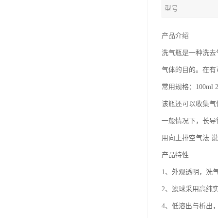
型号
产品介绍
洗气瓶是一种洗去
气体的目的。在有
常用规格：100ml 25
该瓶还可以收集气
一般情况下，长导
用向上排空气法 
产品特性
1、外观透明，洗
2、滤球采用高纯
4、低溶出与析出，