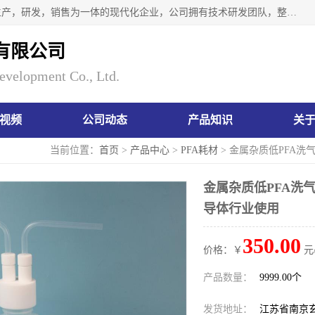
南京瑞尼克科技开发有限公司位于六朝古都南京，是一家集生产，研发，销售为一体的现代化企业，公司拥有技术研发团队，整洁明亮的厂房及的技术仪器设备，技术力量雄厚。公司长久以来一直坚持以生产研发国内完mei的痕量分析器皿为目标，客户满意的实验需求是我们永远的追求。长久以来与客户建立了良好的合作关系，在同行业中建立了自己的信誉与品牌。公司将一如既往的奋进不息，为客户带来为舒心的服务！
有限公司
evelopment Co., Ltd.
视频
公司动态
产品知识
关
当前位置：
首页
>
产品中心
>
PFA耗材
> 金属杂质低PFA洗
金属杂质低PFA洗
导体行业使用
350.00
价格：￥
元
产品数量：
9999.00个
发货地址：
江苏省南京