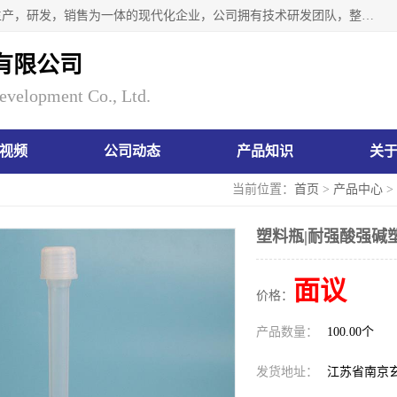
南京瑞尼克科技开发有限公司位于六朝古都南京，是一家集生产，研发，销售为一体的现代化企业，公司拥有技术研发团队，整洁明亮的厂房及的技术仪器设备，技术力量雄厚。公司长久以来一直坚持以生产研发国内完mei的痕量分析器皿为目标，客户满意的实验需求是我们永远的追求。长久以来与客户建立了良好的合作关系，在同行业中建立了自己的信誉与品牌。公司将一如既往的奋进不息，为客户带来为舒心的服务！
有限公司
evelopment Co., Ltd.
视频
公司动态
产品知识
关
当前位置：
首页
>
产品中心
>
塑料瓶|耐强酸强碱塑
面议
价格：
产品数量：
100.00个
发货地址：
江苏省南京