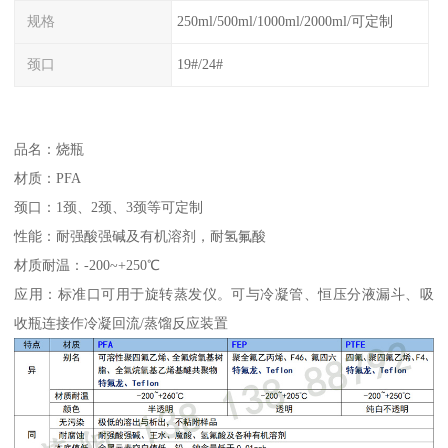
规格
250ml/500ml/1000ml/2000ml/可定制
颈口
19#/24#
品名：烧瓶
材质：PFA
颈口：1颈、2颈、3颈等可定制
性能：耐强酸强碱及有机溶剂，耐氢氟酸
材质耐温：-200~+250℃
应用：标准口可用于旋转蒸发仪。可与冷凝管、恒压分液漏斗、吸
收瓶连接作冷凝回流/蒸馏反应装置