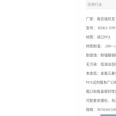
应用行业
厂家：南京瑞尼克
型号： RNKS-YPP
材质：进口PFA
材质耐温：-200~+
耐腐蚀：耐强酸强
无污染：低溶出低
本底低：金属元素
PFA试剂瓶有广
瓶口和瓶盖密封性
可配套安捷伦、岛
规格：30/50/60/100/1