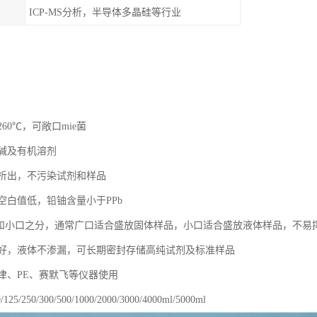
ICP-MS分析，半导体多晶硅等行业
260℃，可敞口mie菌
碱及有机溶剂
析出，不污染试剂和样品
空白值低，铅铀含量小于PPb
口和小口之分，通常广口适合盛放固体样品，小口适合盛放液体样品，不易
好，液体不渗漏，可长期密封存储高纯试剂及标准样品
津、PE、赛默飞等仪器使用
25/250/300/500/1000/2000/3000/4000ml/5000ml