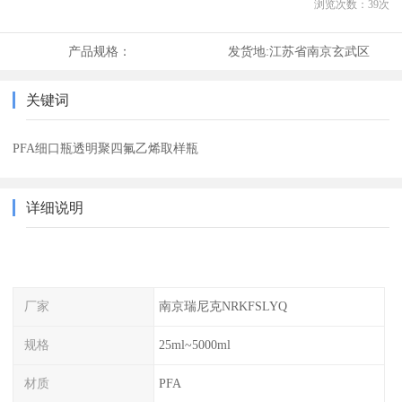
浏览次数：
39
次
产品规格：
发货地:
江苏省南京玄武区
关键词
PFA细口瓶透明聚四氟乙烯取样瓶
详细说明
厂家
南京瑞尼克NRKFSLYQ
规格
25ml~5000ml
材质
PFA