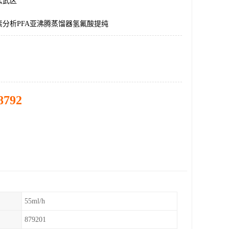
玄武区
素分析PFA亚沸腾蒸馏器氢氟酸提纯
8792
55ml/h
879201