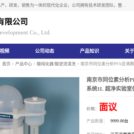
南京瑞尼克科技开发有限公司位于六朝古都南京，是一家集生产，研发，销售为一体的现代化企业，公司拥有技术研发团队，整洁明亮的厂房及的技术仪器设备，技术力量雄厚。公司长久以来一直坚持以生产研发国内完mei的痕量分析器皿为目标，客户满意的实验需求是我们永远的追求。长久以来与客户建立了良好的合作关系，在同行业中建立了自己的信誉与品牌。公司将一如既往的奋进不息，为客户带来为舒心的服务！
有限公司
evelopment Co., Ltd.
视频
公司动态
产品知识
关
：
首页
>
产品中心
>
酸纯化器/酸逆流清洗
> 南京市同位素分析PFA亚沸
南京市同位素分析P
系统1L 超净实验室
面议
价格：
产品数量：
9999.00台