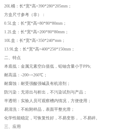
20L桶：长*宽*高=390*280*205mm；
方盒尺寸参考（非）：
0.5L盒：长*宽*高=80*80*80mm；
1.2L盒：长*宽*高=200*80*80mm；
10L盒：长*宽*高=350*240*mm；
13.9L盒：长*宽*高=400*250*150mm；
二、特点
本底低：金属元素空白值低，铅铀含量小于PPb;
耐高温：-200~+260℃；
耐腐蚀：耐受强酸强碱及有机溶剂；
防污染：无溶出与析出，不污染试剂与产品；
半透明：实验人员可观察槽内情况，方便使用；
易清洗：不粘附样品，表面平整光滑；
化学性能稳定，可恢复性好，不易变形，，不易碎。
三、应用