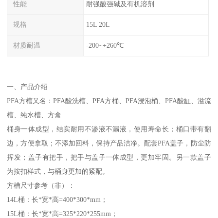
性能
耐强酸强碱及有机溶剂
规格
15L 20L
材质耐温
-200~+260℃
一、产品介绍
PFA方槽又名：PFA酸洗槽、PFA方桶、PFA浸泡桶、PFA酸缸、溢流
槽、纯水槽、方盒
桶身一体成型，结实耐用不渗液不漏液，使用寿命长；桶口带有翻
边，方便拿取；不添加回料，保持产品洁净。配套PFA盖子，防尘防
挥发；盖子有把手，把手与盖子一体成型，更加牢固。另一款盖子
为按扣样式，与桶身更加的紧配。
方槽尺寸参考（非）：
14L桶：长*宽*高=400*300*mm；
15L桶：长*宽*高=325*220*255mm；