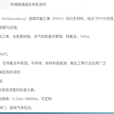
耐强酸强碱及有机溶剂
，Perfluoroalkoxy）是聚四氟乙烯（PTFE）的衍生材料，结合了P
观察与应用。
氟乙烯、全氧基树脂、全气烷氧基共聚物、特氟龙、Teflon
260℃
，在特氟龙中表现。半导体、新材料新能源、氟化工等行业应用广泛
碱及有机溶剂
品
间存放低浓度的标准元素。
格：0.25ml~30000ml。可定制
阀门，接收气体反应。