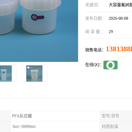
关键词：
大容量氟树
发布日期：
2026-08-08
阅 读 量：
29
1381388
销售电话：
在线QQ：
PFA反应罐
型号/货号
3ml~30000ml
材质耐温