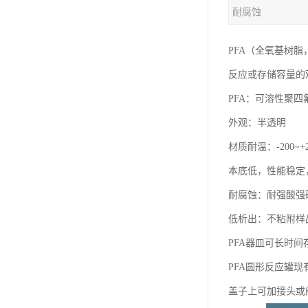
耐腐蚀
PFA（全氧基树脂
反应或存储容量的
PFA：可溶性聚四
外观：半透明
材质耐温：-200~+
本底低，性能稳定
耐腐蚀：耐强酸强
低析出：不粘附样
PFA器皿可长时
PFA圆形反应罐现有规
盖子上可加接头或