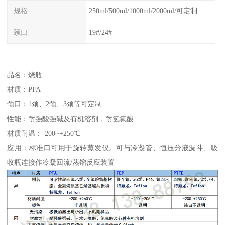
规格
250ml/500ml/1000ml/2000ml/可定制
颈口
19#/24#
品名：烧瓶
材质：PFA
颈口：1颈、2颈、3颈等可定制
性能：耐强酸强碱及有机溶剂，耐氢氟酸
材质耐温：-200~+250℃
应用：标准口可用于旋转蒸发仪。可与冷凝管、恒压分液漏斗、吸
收瓶连接作冷凝回流/蒸馏反应装置