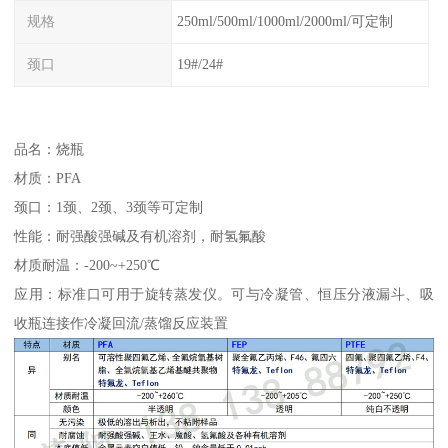
规格
250ml/500ml/1000ml/2000ml/可定制
颈口
19#/24#
品名：烧瓶
材质：PFA
颈口：1颈、2颈、3颈等可定制
性能：耐强酸强碱及有机溶剂，耐氢氟酸
材质耐温：-200~+250℃
应用：标准口可用于旋转蒸发仪。可与冷凝管、恒压分液漏斗、吸
收瓶连接作冷凝回流/蒸馏反应装置